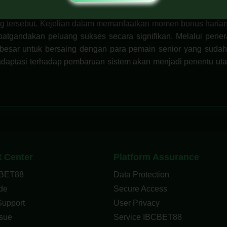
buru memasang taruhan dalam jumlah besar sebelum benar-ben
 tersebut. Kejelian dalam memanfaatkan momen bonus harian j
tgandakan peluang sukses secara signifikan. Melalui penerap
 besar untuk bersaing dengan para pemain senior yang sudah 
daptasi terhadap pembaruan sistem akan menjadi penentu utama
 Center
Platform Assurance
BET88
Data Protection
de
Secure Access
Support
User Privacy
ssue
Service IBCBET88