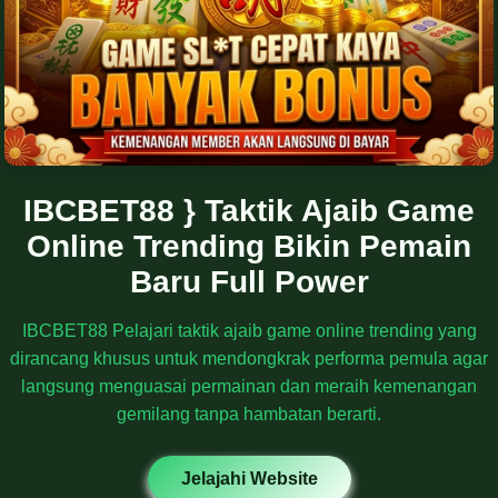
prioritas untuk mem
100+ Provider
Layanan 24 Jam
Provider Resmi
Dukungan Nonstop
IBCBET88 } Taktik Ajaib Game
Online Trending Bikin Pemain
Akses Platform
Hubungi Admin
Baru Full Power
IBCBET88 Pelajari taktik ajaib game online trending yang
tik Ajaib Game Online Trending Bikin Pemain 
dirancang khusus untuk mendongkrak performa pemula agar
langsung menguasai permainan dan meraih kemenangan
ng sedang naik daun sering kali membingungkan bagi mereka
gemilang tanpa hambatan berarti.
. Namun dengan menerapkan strategi khusus yang telah teruj
t tanpa memerlukan waktu adaptasi yang terlalu lama. Pem
Jelajahi Website
waktu yang disiplin merupakan fondasi penting untuk membang