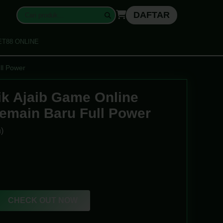
DAFTAR
ET88 ONLINE
ll Power
ik Ajaib Game Online
Pemain Baru Full Power
)
CHECK OUT NOW